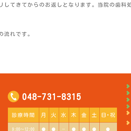
リしてきてからのお返しとなります。当院の歯科
の流れです。
048-731-8315
診療時間
月
火
水
木
金
土
日･祝
9:00～12:00
●
●
－
●
●
●
●