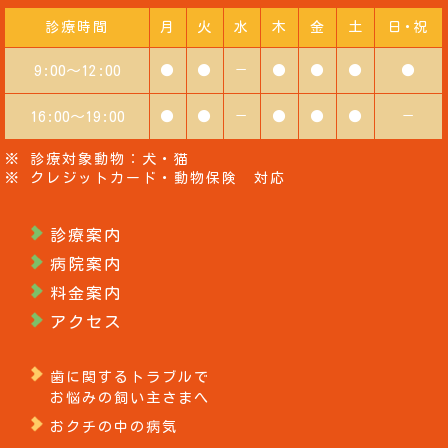
診療時間
月
火
水
木
金
土
日･祝
9:00～12:00
●
●
－
●
●
●
●
16:00～19:00
●
●
－
●
●
●
－
※ 診療対象動物：犬・猫
※ クレジットカード・動物保険 対応
診療案内
病院案内
料金案内
アクセス
歯に関するトラブルで
お悩みの飼い主さまへ
おクチの中の病気