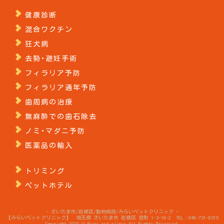
健康診断
混合ワクチン
狂犬病
去勢･避妊手術
フィラリア予防
フィラリア通年予防
歯周病の治療
無麻酔での歯石除去
ノミ･マダニ予防
医薬品の輸入
トリミング
ペットホテル
- さいたま市/岩槻区/動物病院/みらいペットクリニック -
【みらいペットクリニック】 埼玉県 さいたま市 岩槻区 宮町 1-3-18-2 TEL：048-731-8315
Copyright 2019 © Mirai pet clinic All Rights Reserved.