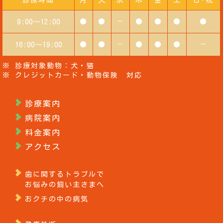
診療時間
月
火
水
木
金
土
日･祝
9:00～12:00
●
●
－
●
●
●
●
16:00～19:00
●
●
－
●
●
●
－
※ 診療対象動物：犬・猫
※ クレジットカード・動物保険 対応
診療案内
病院案内
料金案内
アクセス
歯に関するトラブルで
お悩みの飼い主さまへ
おクチの中の病気