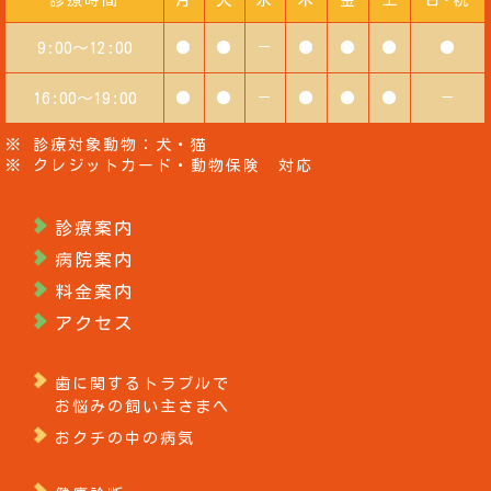
診療時間
月
火
水
木
金
土
日･祝
9:00～12:00
●
●
－
●
●
●
●
16:00～19:00
●
●
－
●
●
●
－
※ 診療対象動物：犬・猫
※ クレジットカード・動物保険 対応
診療案内
病院案内
料金案内
アクセス
歯に関するトラブルで
お悩みの飼い主さまへ
おクチの中の病気